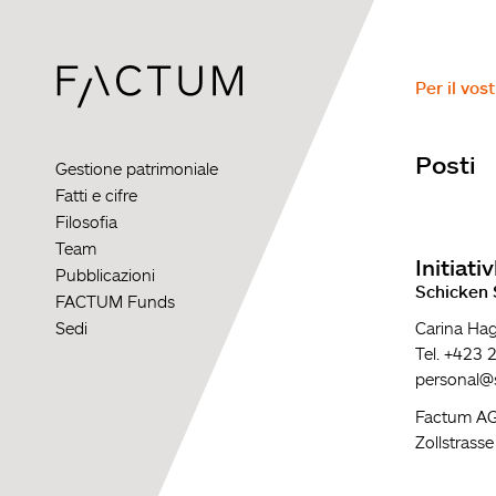
Skip
to
main
content
Per il vos
Posti
Gestione patrimoniale
Fatti e cifre
Filosofia
Team
Initiat
Pubblicazioni
Schicken 
FACTUM Funds
Sedi
Carina Hag
Tel. +423 
personal@so
Factum AG
Zollstrass