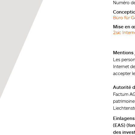
Numéro d
Conceptio
Büro für 
Mise en œ
2sic Inter
Mentions 
Les personn
Internet d
accepter le
Autorité d
Factum AG 
patrimoine
Liechtenst
Einlagens
(EAS) (fo
des inves