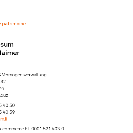
e patrimoine.
ssum
claimer
 Vermögensverwaltung
e 32
74
aduz
5 40 50
5 40 59
m.li
du commerce FL-0001.521.403-0