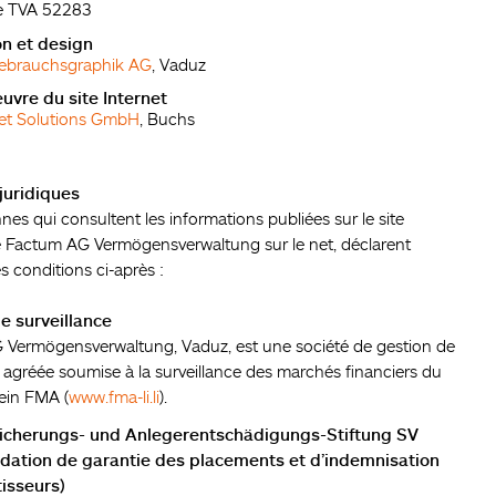
e TVA 52283
n et design
Gebrauchsgraphik AG
, Vaduz
uvre du site Internet
net Solutions GmbH
, Buchs
juridiques
es qui consultent les informations publiées sur le site
e Factum AG Vermögensverwaltung sur le net, déclarent
s conditions ci-après :
e surveillance
Vermögensverwaltung, Vaduz, est une société de gestion de
 agréée soumise à la surveillance des marchés financiers du
ein FMA (
www.fma-li.li
).
icherungs- und Anlegerentschädigungs-Stiftung SV
ndation de garantie des placements et d’indemnisation
tisseurs)