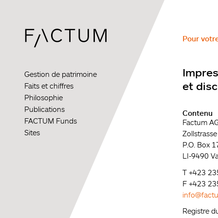
Skip
to
main
content
Pour votr
Impre
Gestion de patrimoine
et dis
Faits et chiffres
Philosophie
Publications
Contenu
FACTUM Funds
Factum AG
Sites
Zollstrass
P.O. Box 1
LI-9490 V
T +423 23
F +423 23
info@factu
Registre 