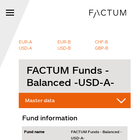
Skip
to
main
content
EUR-A
EUR-B
CHF-B
USD-A
USD-B
GBP-B