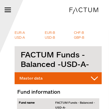
Skip
to
main
content
EUR-A
EUR-B
CHF-B
USD-A
USD-B
GBP-B