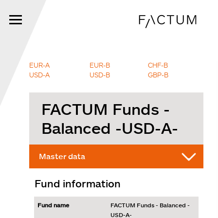
Skip
to
main
content
EUR-A
EUR-B
CHF-B
USD-A
USD-B
GBP-B