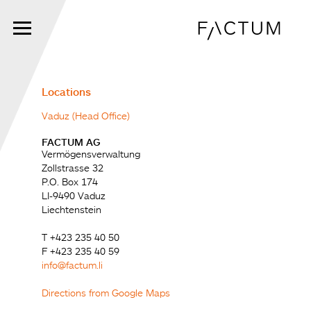
Skip
to
main
content
Locations
Vaduz (Head Office)
FACTUM AG
Vermögensverwaltung
Zollstrasse 32
P.O. Box 174
LI-9490 Vaduz
Liechtenstein
T +423 235 40 50
F +423 235 40 59
info@factum.li
Directions from Google Maps