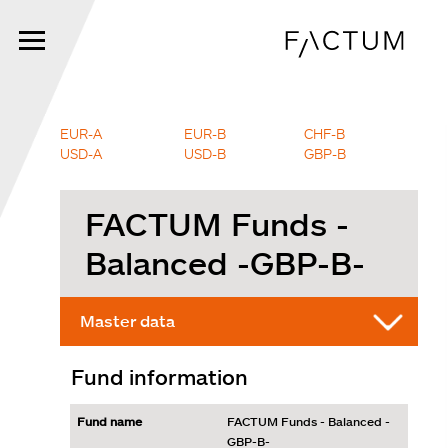
Skip
to
main
content
EUR-A
EUR-B
CHF-B
USD-A
USD-B
GBP-B